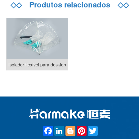
◇◇
Produtos relacionados
◇◇
Isolador flexível para desktop
F
L
B
P
T
a
i
l
i
w
c
n
o
n
i