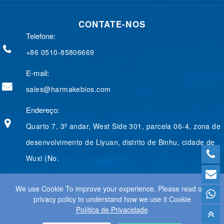
e
k
g
t
t
b
e
g
e
t
CONTATE-NOS
o
d
e
r
e
o
I
r
e
r
Telefone:
k
n
s
t
+86 0510-85806669
E-mail:
sales@harmakebios.com
Endereço:
Quarto 7, 3º andar, West Side 301, parcela 06-4, zona de
desenvolvimento de Liyuan, distrito de Binhu, cidade de
Wuxi (No.
We use Cookie To improve your experience. Please read our
privacy policy to understand how we use it Cookie
© 2025 WUXI HARMAKE TECHNOLOGY CO., LTD. (EM INGLÊS)
Política de Privacidade
TODOS OS DIREITOS RESERVADOS.
WEB DESIGN
BY WANGKE
MAPA DO SITE
RSS (EM INGLÊS)
XML
POLÍTICA DE