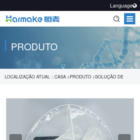
Language
PRODUTO
LOCALIZAÇÃO ATUAL：
CASA
>
PRODUTO
>
SOLUÇÃO DE
VEDAÇÃO DE PROCESSOS FARMACÊUTICOS
>
SISTEMA DE
PROTEÇÃO SELADO
>
ISOLADOR FLEXÍVEL PARA DESKTOP
>
ISOLADOR FLEXÍVEL PARA DESKTOP